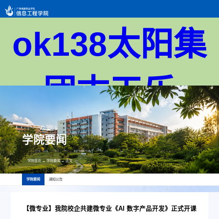
ok138太阳集
团古天乐
学院要闻
学院首页
→
学院要闻
→
正文
学院要闻
通知公告
【微专业】我院校企共建微专业《AI 数字产品开发》正式开课