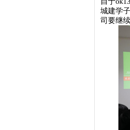
自于ok
城建学
司要继